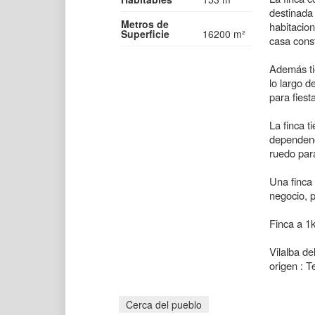
destinada 
Metros de
habitacion
Superficie
16200 m²
casa cons
Además ti
lo largo d
para fiest
La finca t
dependenc
ruedo para
Una finca
negocio, p
Finca a 1k
Vilalba de
origen : T
Cerca del pueblo