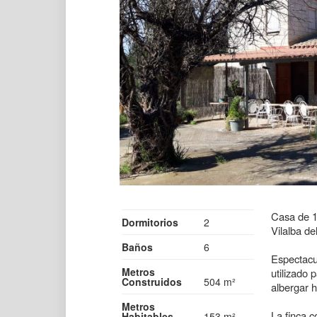
Casa de 1
Dormitorios
2
Vilalba de
Baños
6
Espectacu
Metros
utilizado 
Construidos
504 m²
albergar h
Metros
La finca 
Habitables
153 m²