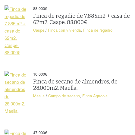
×
88.000
€
Finca de regadío de 7.885m2 + casa de
62m2. Caspe. 88.000€
Caspe
/
Finca con vivienda
,
Finca de regadío
10.000
€
Metros Construidos
Finca de secano de almendros, de
78 m²
28.000m2. Maella.
38.000
€
Maella
/
Campo de secano
,
Finca Agrícola
Finca de secano, de
Casa de 87m2 +
almendros, de 110.200m2 +
25m2 de
mas de 78m2. Maella.
terraza. Maella.
47.000€
38.000€
47.000
€