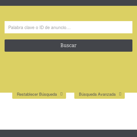
88.000
€
Finca de
Restablecer Búsqueda
Búsqueda Avanzada
regadío de
7.885m2 + casa
de 62m2.
×
Caspe. 88.000€