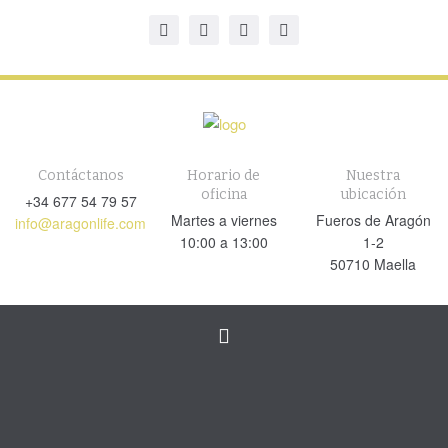
Contáctanos
Horario de
Nuestra
oficina
ubicación
+34 677 54 79 57
Martes a viernes
Fueros de Aragón
info@aragonlife.com
10:00 a 13:00
1-2
50710 Maella
Cambiar
navegación