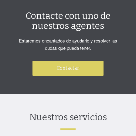
Caspe
/
Finca con vivienda
,
Finca de regadío
Contacte con uno de
nuestros agentes
Estaremos encantados de ayudarle y resolver las
dudas que pueda tener.
Viña de secano + caseta
20m2. 14.968m2. Nonaspe.
Contactar
14.000€
Viña de secano + caseta 20m2. 14.968m2.
Nonaspe. 14.000€
Espléndida viña de secano, en plena
10.000
€
Nuestros servicios
producción y muy bien cuidada, …
Más info
Finca de secano