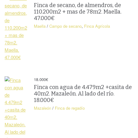
Finca de secano, de almendros, de
Finca de secano, de almendros, de
110.200m2 + mas de 78m2. Maella. 47.000€
Maella
/
Casa Unifamiliar
110.200m2 + mas de 78m2. Maella.
47.000€
Preciosa finca de secano, de almendros de
Maella
/
Campo de secano
,
Finca Agrícola
…
Más info
€
47.000
En venta
×
18.000
€
Finca con agua de 4.479m2 +casita de
40m2. Mazaleón. Al lado del río.
18.000€
40.000
€
Mazaleón
/
Finca de regadío
Finca de 7 Ha.
con agua. 2