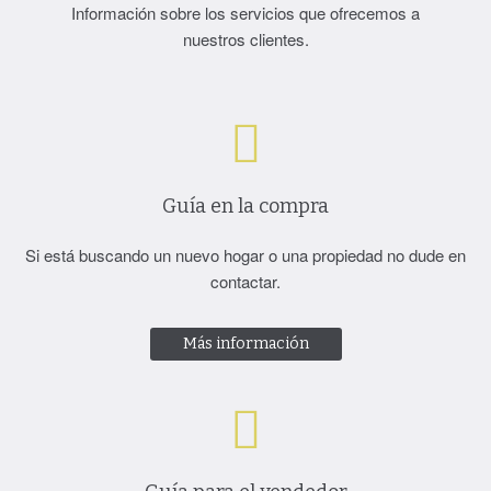
de almendros,
Información sobre los servicios que ofrecemos a
€
14.000
En venta
de 28.000m2.
nuestros clientes.
Maella.
×
Maella
/
Campo de secano
,
Finca Agrícola
Guía en la compra
Si está buscando un nuevo hogar o una propiedad no dude en
contactar.
Más información
Dormitorios
Baños
Metros
1
1
Construidos
62 m²
Finca de regadío de 7.885m2