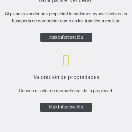
Guía para el vendedor
+ casa de 62m2. Caspe.
47.000
€
88.000€
Si planeas vender una propiedad te podemos ayudar tanto en la
Finca de
búsqueda de comprador como en los trámites a realizar.
Finca de regadío de 7.885m2 + casa de
secano, de
62m2. Caspe. 88.000€
almendros, de
Mas información
110.200m2 +
Preciosa finca de regadío, a la que se
mas de 78m2.
accede …
Más info
Maella. 47.000€
Maella
/
Campo de secano
,
Valoración de propiedades
€
88.000
En venta
Finca Agrícola
Conoce el valor de mercado real de tu propiedad.
×
Más Información