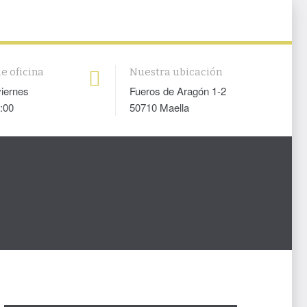
e oficina
Nuestra ubicación
viernes
Fueros de Aragón 1-2
:00
50710 Maella