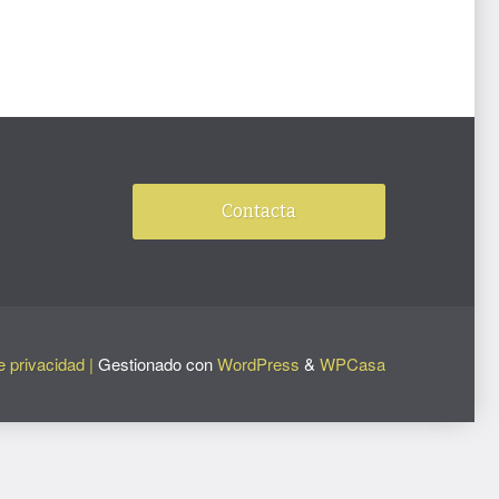
Contacta
e privacidad |
Gestionado con
WordPress
&
WPCasa