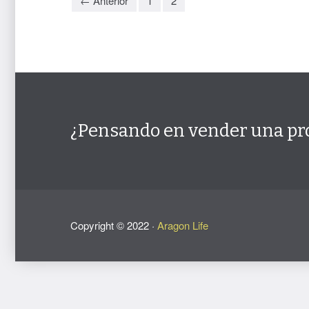
← Anterior
1
2
¿Pensando en vender una pr
Copyright ©
2022
·
Aragon Life