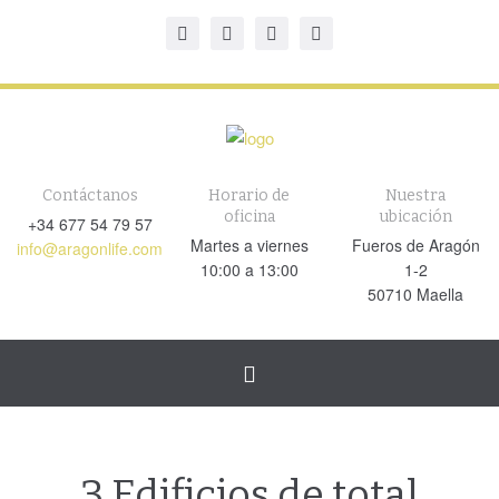
Contáctanos
Horario de
Nuestra
oficina
ubicación
+34 677 54 79 57
Martes a viernes
Fueros de Aragón
info@aragonlife.com
10:00 a 13:00
1-2
50710 Maella
Cambiar
navegación
3 Edificios de total