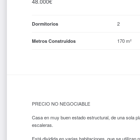
48.000
€
Dormitorios
2
Metros Construidos
170 m²
PRECIO NO NEGOCIABLE
Casa en muy buen estado estructural, de una sola pla
escaleras.
Está dividida en varias habitaciones, que se utilizan 