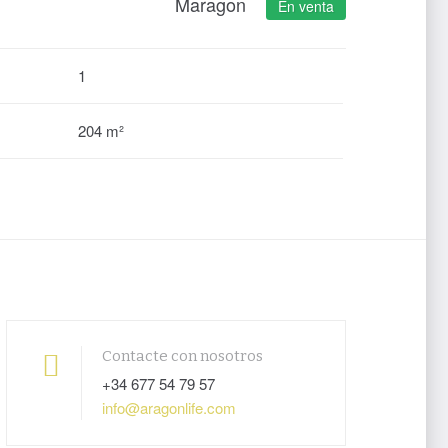
Maragon
En venta
1
204 m²
Contacte con nosotros
+34 677 54 79 57
info@aragonlife.com