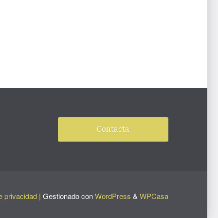
Contacta
e privacidad |
Gestionado con
WordPress
&
WPCasa