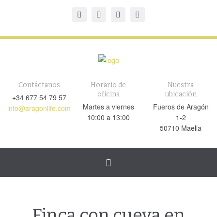
Contáctanos
Horario de
Nuestra
oficina
ubicación
+34 677 54 79 57
Martes a viernes
Fueros de Aragón
info@aragonlife.com
10:00 a 13:00
1-2
50710 Maella
Cambiar
navegación
Finca con cueva en