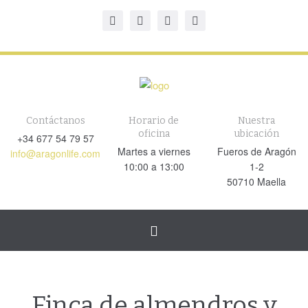
Contáctanos
Horario de
Nuestra
oficina
ubicación
+34 677 54 79 57
Martes a viernes
Fueros de Aragón
info@aragonlife.com
10:00 a 13:00
1-2
50710 Maella
Cambiar
navegación
Finca de almendros y